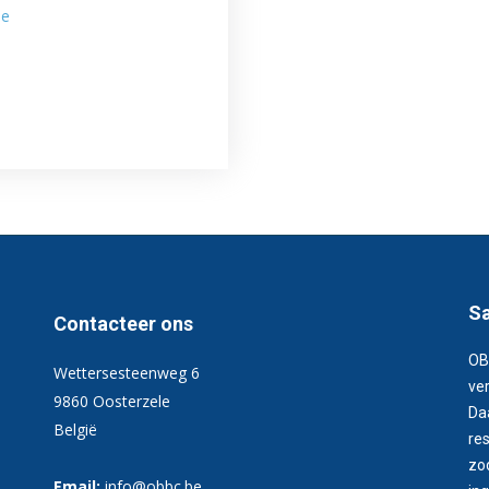
be
Sa
Contacteer ons
OB
Wettersesteenweg 6
ver
9860 Oosterzele
Da
België
re
zo
Email:
info@obbc.be