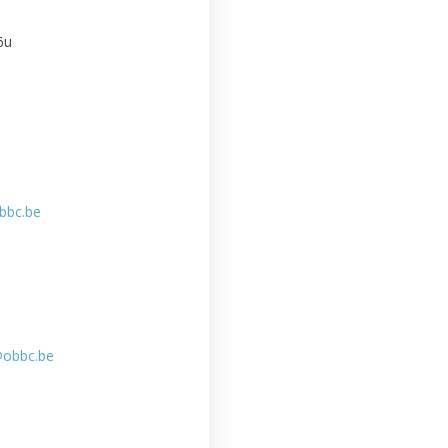
6u
bbc.be
r@obbc.be