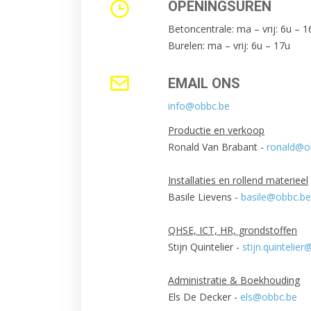
OPENINGSUREN
Betoncentrale: ma – vrij: 6u – 1
Burelen: ma – vrij: 6u – 17u
EMAIL ONS
info@obbc.be
Productie en verkoop
Ronald Van Brabant -
ronald@o
Installaties en rollend materieel
Basile Lievens -
basile@obbc.be
QHSE, ICT, HR, grondstoffen
Stijn Quintelier -
stijn.quintelie
Administratie & Boekhouding
Els De Decker -
els@obbc.be