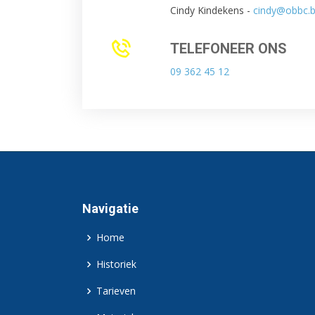
Cindy Kindekens -
cindy@obbc.
TELEFONEER ONS
09 362 45 12
Navigatie
Home
Historiek
Tarieven