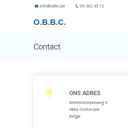
info@obbc.be
09 362 45 12
O.B.B.C.
Contact
ONS ADRES
Wettersesteenweg 6
9860 Oosterzele
België